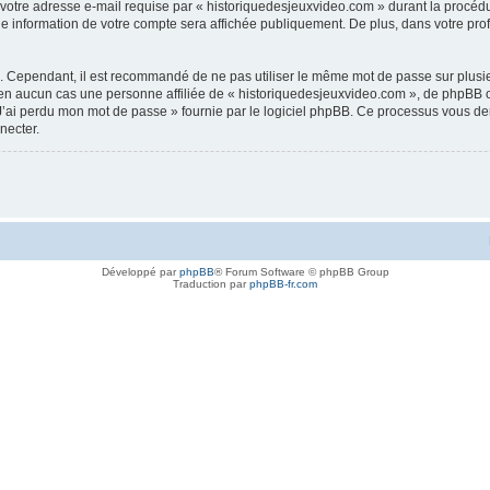
votre adresse e-mail requise par « historiquedesjeuxvideo.com » durant la procédure 
 information de votre compte sera affichée publiquement. De plus, dans votre profi
é. Cependant, il est recommandé de ne pas utiliser le même mot de passe sur plusieu
n aucun cas une personne affiliée de « historiquedesjeuxvideo.com », de phpBB o
J’ai perdu mon mot de passe » fournie par le logiciel phpBB. Ce processus vous deman
necter.
Développé par
phpBB
® Forum Software © phpBB Group
Traduction par
phpBB-fr.com