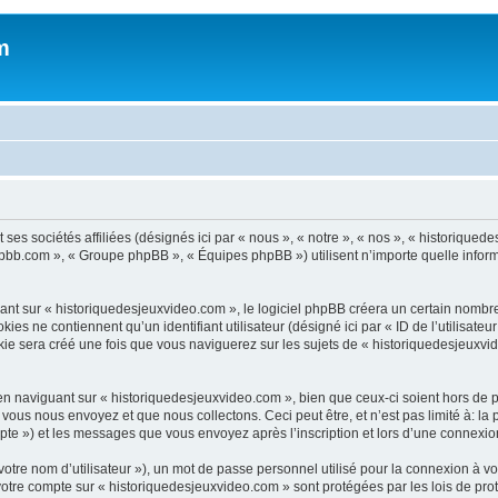
m
ses sociétés affiliées (désignés ici par « nous », « notre », « nos », « historiqu
phpbb.com », « Groupe phpBB », « Équipes phpBB ») utilisent n’importe quelle informa
 sur « historiquedesjeuxvideo.com », le logiciel phpBB créera un certain nombre de
s ne contiennent qu’un identifiant utilisateur (désigné ici par « ID de l’utilisateur »
 sera créé une fois que vous naviguerez sur les sujets de « historiquedesjeuxvideo
n naviguant sur « historiquedesjeuxvideo.com », bien que ceux-ci soient hors de 
us nous envoyez et que nous collectons. Ceci peut être, et n’est pas limité à: la pu
mpte ») et les messages que vous envoyez après l’inscription et lors d’une connexi
otre nom d’utilisateur »), un mot de passe personnel utilisé pour la connexion à vo
r votre compte sur « historiquedesjeuxvideo.com » sont protégées par les lois de p