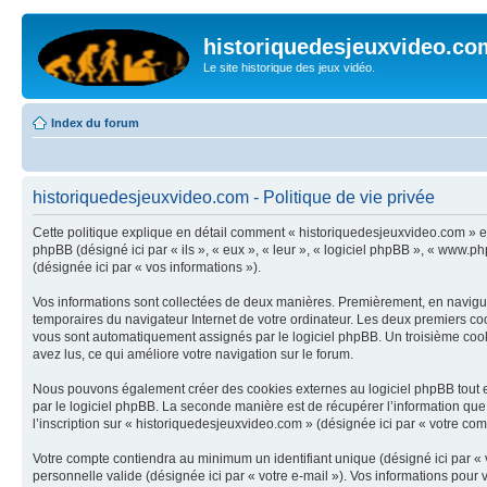
historiquedesjeuxvideo.co
Le site historique des jeux vidéo.
Index du forum
historiquedesjeuxvideo.com - Politique de vie privée
Cette politique explique en détail comment « historiquedesjeuxvideo.com » et 
phpBB (désigné ici par « ils », « eux », « leur », « logiciel phpBB », « www.
(désignée ici par « vos informations »).
Vos informations sont collectées de deux manières. Premièrement, en naviguant
temporaires du navigateur Internet de votre ordinateur. Les deux premiers cookie
vous sont automatiquement assignés par le logiciel phpBB. Un troisième cookie
avez lus, ce qui améliore votre navigation sur le forum.
Nous pouvons également créer des cookies externes au logiciel phpBB tout e
par le logiciel phpBB. La seconde manière est de récupérer l’information que vo
l’inscription sur « historiquedesjeuxvideo.com » (désignée ici par « votre co
Votre compte contiendra au minimum un identifiant unique (désigné ici par « v
personnelle valide (désignée ici par « votre e-mail »). Vos informations pou