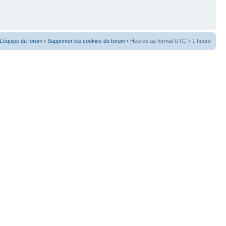
L’équipe du forum
•
Supprimer les cookies du forum
• Heures au format UTC + 1 heure