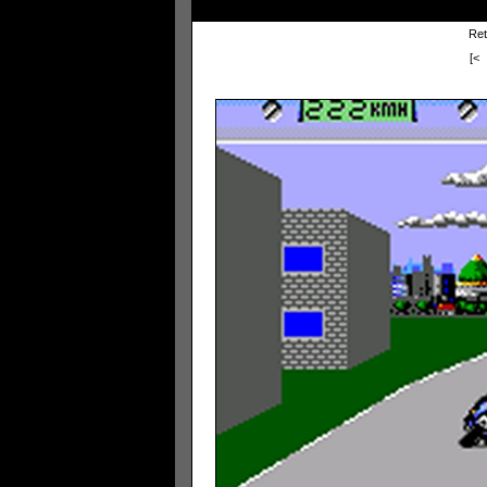
Ret
[<