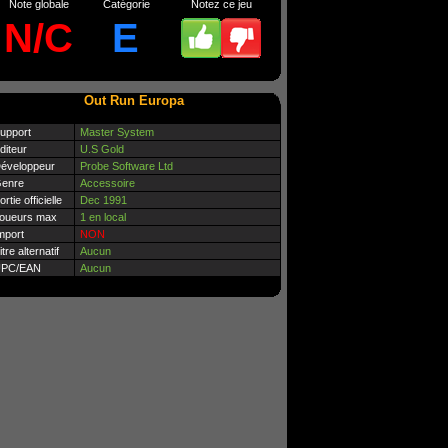
Note globale
Catégorie
Notez ce jeu
N/C
E
Out Run Europa
upport
Master System
diteur
U.S Gold
éveloppeur
Probe Software Ltd
enre
Accessoire
ortie officielle
Dec 1991
oueurs max
1 en local
mport
NON
itre alternatif
Aucun
PC/EAN
Aucun