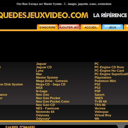
Out Run Europa sur Master System - 5 - images, jaquette, scans, screenshots
Jaguar
PC
4
Jaguar CD
PC-Engine CD Rom
Lynx
PC-Engine Hu-Card
Mac
PC-Engine SuperGraf
Master System
Playstation
Mega Drive - Genesis
Pokemon Mini
er Disk System
Mega-CD - Sega CD
PS2
MSX
PS3
N-Gage
PSP
ance
Neo Geo
Saturn
or
Neo Geo Pocket
SNES
Neo Geo Pocket Color
TI-99 4A
Neo Geo-CD
TRS-80
NES - Famicom
Vectrex
Nintendo 64
Videopac
Odyssey
Virtual Boy
Odyssey²
Wii