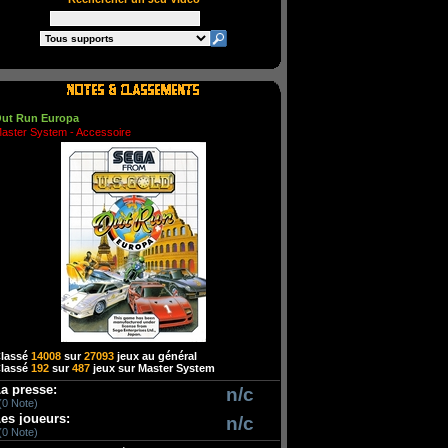
ut Run Europa
aster System - Accessoire
lassé
14008
sur
27093
jeux au général
lassé
192
sur
487
jeux sur Master System
a presse:
n/c
(0 Note)
es joueurs:
n/c
(0 Note)