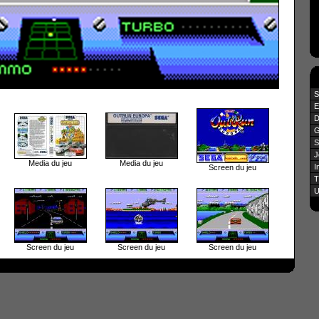
S
E
D
G
S
J
Media du jeu
Media du jeu
I
Screen du jeu
T
U
Screen du jeu
Screen du jeu
Screen du jeu