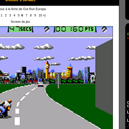
our à la fiche de Out Run Europa
1
2
3
4
5
6
7
8
9
10
>]
Screen du jeu
O
M
C
C
L
L