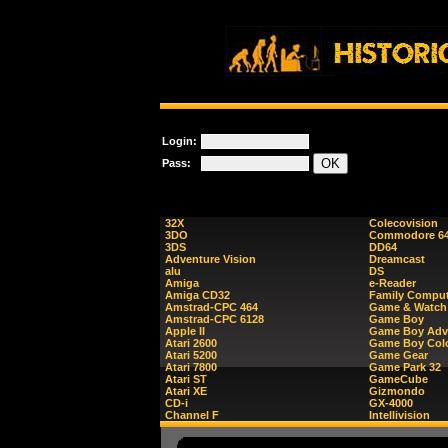
Login:
Pass:
32X
Colecovision
3DO
Commodore 6
3DS
DD64
Adventure Vision
Dreamcast
alu
DS
Amiga
e-Reader
Amiga CD32
Family Comput
Amstrad-CPC 464
Game & Watch
Amstrad-CPC 6128
Game Boy
Apple II
Game Boy Adv
Atari 2600
Game Boy Col
Atari 5200
Game Gear
Atari 7800
Game Park 32
Atari ST
GameCube
Atari XE
Gizmondo
CD-i
GX-4000
Channel F
Intellivision