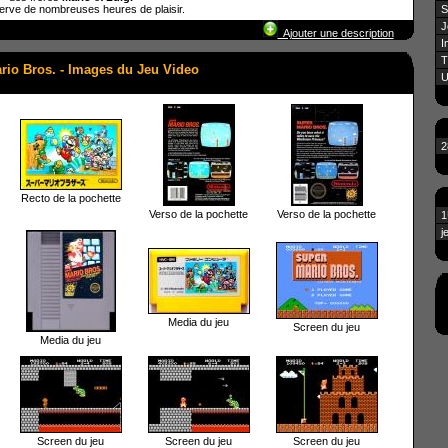
erve de nombreuses heures de plaisir.
S
J
Ajouter une description
I
T
rio Bros. - Images du Jeu Video
U
2
Recto de la pochette
Verso de la pochette
Verso de la pochette
1
j
Media du jeu
Screen du jeu
Media du jeu
Screen du jeu
Screen du jeu
Screen du jeu