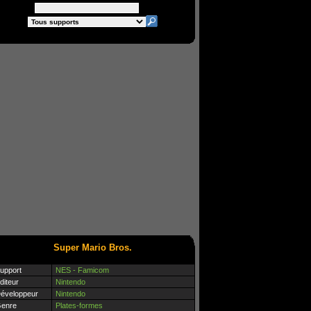
Super Mario Bros.
upport
NES - Famicom
diteur
Nintendo
éveloppeur
Nintendo
enre
Plates-formes