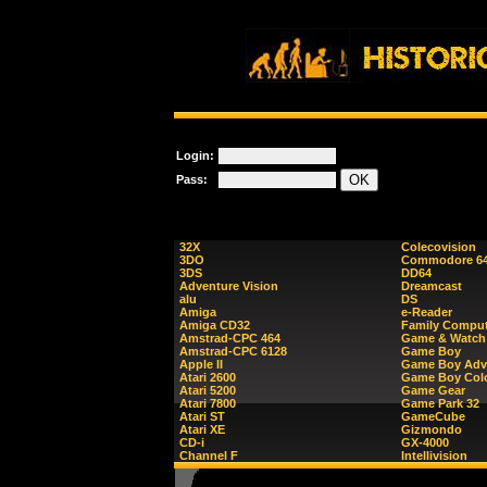
Login:
Pass:
32X
Colecovision
3DO
Commodore 6
3DS
DD64
Adventure Vision
Dreamcast
alu
DS
Amiga
e-Reader
Amiga CD32
Family Comput
Amstrad-CPC 464
Game & Watch
Amstrad-CPC 6128
Game Boy
Apple II
Game Boy Adv
Atari 2600
Game Boy Col
Atari 5200
Game Gear
Atari 7800
Game Park 32
Atari ST
GameCube
Atari XE
Gizmondo
CD-i
GX-4000
Channel F
Intellivision