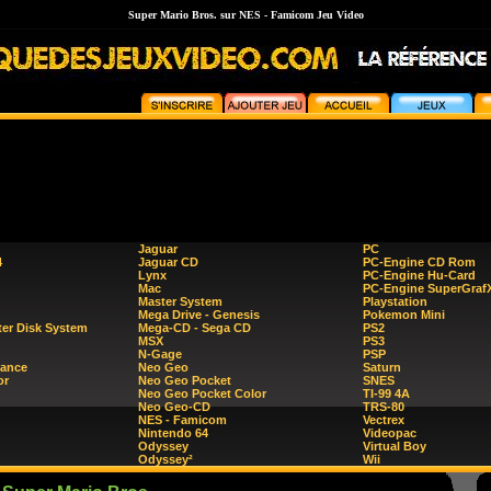
Super Mario Bros. sur NES - Famicom Jeu Video
Jaguar
PC
4
Jaguar CD
PC-Engine CD Rom
Lynx
PC-Engine Hu-Card
Mac
PC-Engine SuperGraf
Master System
Playstation
Mega Drive - Genesis
Pokemon Mini
er Disk System
Mega-CD - Sega CD
PS2
MSX
PS3
N-Gage
PSP
ance
Neo Geo
Saturn
or
Neo Geo Pocket
SNES
Neo Geo Pocket Color
TI-99 4A
Neo Geo-CD
TRS-80
NES - Famicom
Vectrex
Nintendo 64
Videopac
Odyssey
Virtual Boy
Odyssey²
Wii