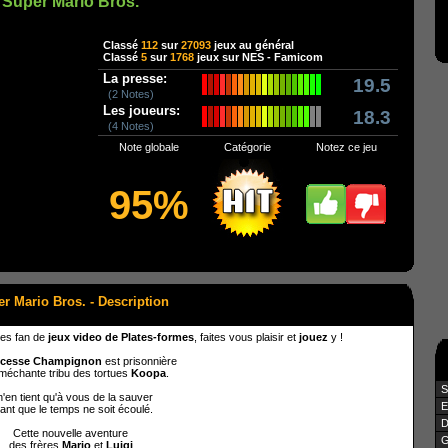
Super Mario Bros.
Classé
112
sur
27093
jeux au général
Classé
5
sur
1768
jeux sur NES - Famicom
La presse:
19.5
(2 Notes)
Les joueurs:
18.3
(4 Notes)
Note globale
Catégorie
Notez ce jeu
95%
r Mario Bros. - Description
tes fan de
jeux video de Plates-formes
, faites vous plaisir et
jouez
y !
ncesse Champignon
est prisonnière
 méchante tribu des tortues
Koopa
.
S
 n'en tient qu'à vous de la sauver
E
ant que le temps ne soit écoulé.
D
Cette nouvelle aventure
G
des frères
Mario
et
Luigi