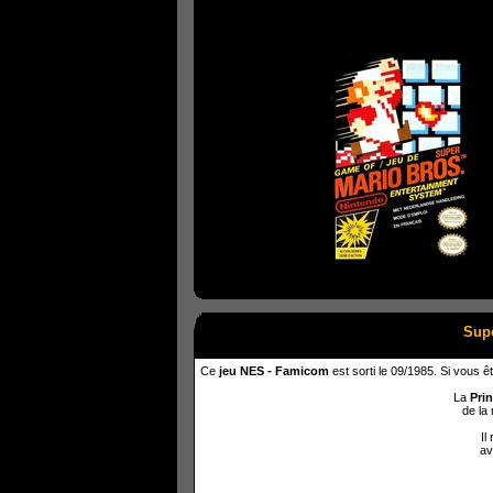
Supe
Ce
jeu NES - Famicom
est sorti le 09/1985. Si vous ê
La
Pri
de la
Il
av