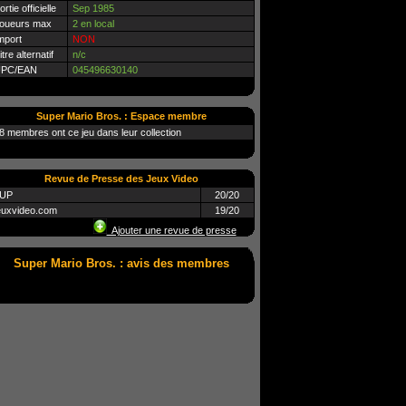
ortie officielle
Sep 1985
oueurs max
2 en local
mport
NON
itre alternatif
n/c
PC/EAN
045496630140
Super Mario Bros. : Espace membre
8 membres ont ce jeu dans leur collection
Revue de Presse des Jeux Video
UP
20/20
euxvideo.com
19/20
Ajouter une revue de presse
Super Mario Bros. : avis des membres