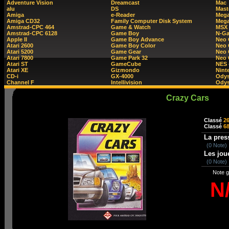
Adventure Vision
Dreamcast
Mac
alu
DS
Mast
Amiga
e-Reader
Mega
Amiga CD32
Family Computer Disk System
Mega
Amstrad-CPC 464
Game & Watch
MSX
Amstrad-CPC 6128
Game Boy
N-G
Apple II
Game Boy Advance
Neo
Atari 2600
Game Boy Color
Neo 
Atari 5200
Game Gear
Neo 
Atari 7800
Game Park 32
Neo
Atari ST
GameCube
NES 
Atari XE
Gizmondo
Nint
CD-i
GX-4000
Ody
Channel F
Intellivision
Odys
Crazy Cars
Classé
2
Classé
6
La pres
(0 Note)
Les jou
(0 Note)
Note g
N