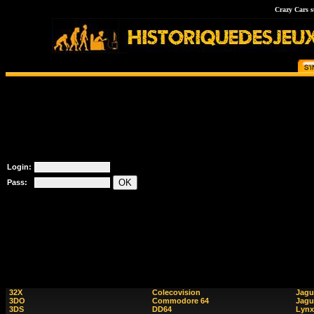
Crazy Cars 
Login:
Pass:
32X
Colecovision
Jagu
3DO
Commodore 64
Jagu
3DS
DD64
Lynx