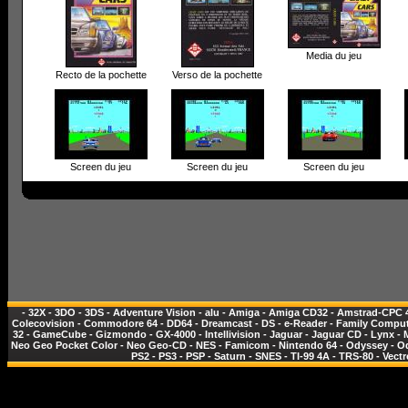
Media du jeu
Recto de la pochette
Verso de la pochette
Screen du jeu
Screen du jeu
Screen du jeu
-
32X
-
3DO
-
3DS
-
Adventure Vision
-
alu
-
Amiga
-
Amiga CD32
-
Amstrad-CPC 
Colecovision
-
Commodore 64
-
DD64
-
Dreamcast
-
DS
-
e-Reader
-
Family Comput
32
-
GameCube
-
Gizmondo
-
GX-4000
-
Intellivision
-
Jaguar
-
Jaguar CD
-
Lynx
-
Neo Geo Pocket Color
-
Neo Geo-CD
-
NES - Famicom
-
Nintendo 64
-
Odyssey
-
O
PS2
-
PS3
-
PSP
-
Saturn
-
SNES
-
TI-99 4A
-
TRS-80
-
Vectr