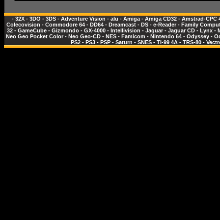
-
32X
-
3DO
-
3DS
-
Adventure Vision
-
alu
-
Amiga
-
Amiga CD32
-
Amstrad-CPC 
Colecovision
-
Commodore 64
-
DD64
-
Dreamcast
-
DS
-
e-Reader
-
Family Comput
32
-
GameCube
-
Gizmondo
-
GX-4000
-
Intellivision
-
Jaguar
-
Jaguar CD
-
Lynx
-
Neo Geo Pocket Color
-
Neo Geo-CD
-
NES - Famicom
-
Nintendo 64
-
Odyssey
-
O
PS2
-
PS3
-
PSP
-
Saturn
-
SNES
-
TI-99 4A
-
TRS-80
-
Vectr