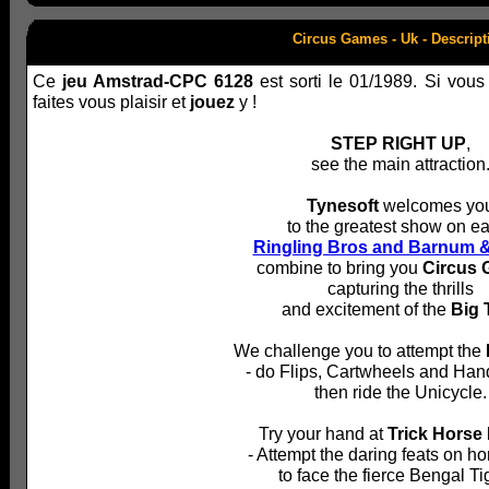
Circus Games - Uk - Descript
Ce
jeu Amstrad-CPC 6128
est sorti le 01/1989. Si vou
faites vous plaisir et
jouez
y !
STEP RIGHT UP
,
see the main attraction
Tynesoft
welcomes yo
to the greatest show on ea
Ringling Bros and Barnum &
combine to bring you
Circus
capturing the thrills
and excitement of the
Big 
We challenge you to attempt the
- do Flips, Cartwheels and Ha
then ride the Unicycle.
Try your hand at
Trick Horse
- Attempt the daring feats on h
to face the fierce Bengal Ti