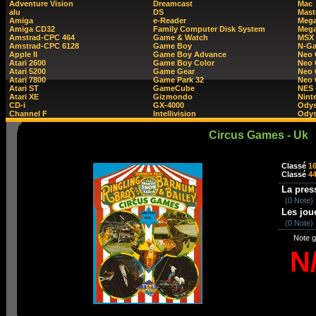
Adventure Vision
Dreamcast
Mac
alu
DS
Mast
Amiga
e-Reader
Mega
Amiga CD32
Family Computer Disk System
Mega
Amstrad-CPC 464
Game & Watch
MSX
Amstrad-CPC 6128
Game Boy
N-G
Apple II
Game Boy Advance
Neo
Atari 2600
Game Boy Color
Neo 
Atari 5200
Game Gear
Neo 
Atari 7800
Game Park 32
Neo
Atari ST
GameCube
NES 
Atari XE
Gizmondo
Nint
CD-i
GX-4000
Ody
Channel F
Intellivision
Odys
Circus Games - Uk
Classé
1
Classé
4
La pres
(0 Note)
Les jou
(0 Note)
Note g
N