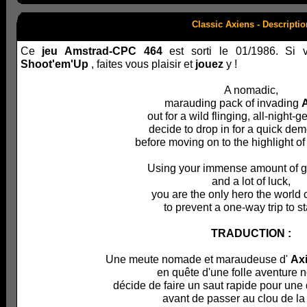
Classic Axiens - Descriptio
Ce
jeu Amstrad-CPC 464
est sorti le 01/1986. Si
Shoot'em'Up
, faites vous plaisir et
jouez
y !
A nomadic,
marauding pack of invading
out for a wild flinging, all-night-g
decide to drop in for a quick dem
before moving on to the highlight of
Using your immense amount of g
and a lot of luck,
you are the only hero the world 
to prevent a one-way trip to st
TRADUCTION :
Une meute nomade et maraudeuse d'
Ax
en quête d'une folle aventure n
décide de faire un saut rapide pour une
avant de passer au clou de la 