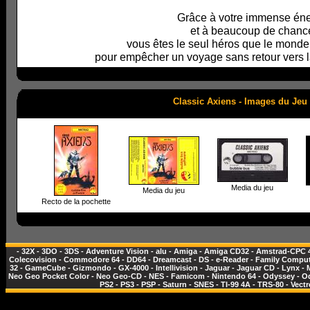
Grâce à votre immense éne
et à beaucoup de chanc
vous êtes le seul héros que le monde
pour empêcher un voyage sans retour vers la
Classic Axiens - Images du Jeu
Media du jeu
Media du jeu
Recto de la pochette
-
32X
-
3DO
-
3DS
-
Adventure Vision
-
alu
-
Amiga
-
Amiga CD32
-
Amstrad-CPC 
Colecovision
-
Commodore 64
-
DD64
-
Dreamcast
-
DS
-
e-Reader
-
Family Comput
32
-
GameCube
-
Gizmondo
-
GX-4000
-
Intellivision
-
Jaguar
-
Jaguar CD
-
Lynx
-
Neo Geo Pocket Color
-
Neo Geo-CD
-
NES - Famicom
-
Nintendo 64
-
Odyssey
-
O
PS2
-
PS3
-
PSP
-
Saturn
-
SNES
-
TI-99 4A
-
TRS-80
-
Vectr