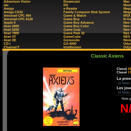
Adventure Vision
Dreamcast
Mac
alu
DS
Mast
Amiga
e-Reader
Mega
Amiga CD32
Family Computer Disk System
Mega
Amstrad-CPC 464
Game & Watch
MSX
Amstrad-CPC 6128
Game Boy
N-G
Apple II
Game Boy Advance
Neo
Atari 2600
Game Boy Color
Neo 
Atari 5200
Game Gear
Neo 
Atari 7800
Game Park 32
Neo
Atari ST
GameCube
NES 
Atari XE
Gizmondo
Nint
CD-i
GX-4000
Ody
Channel F
Intellivision
Odys
Classic Axiens
Classé
2
Classé
1
La pres
(0 Note)
Les jou
(0 Note)
Note g
N