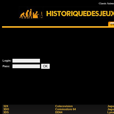
Classic Axie
Login:
Pass:
32X
Colecovision
Jagu
3DO
Commodore 64
Jagu
3DS
DD64
Lynx