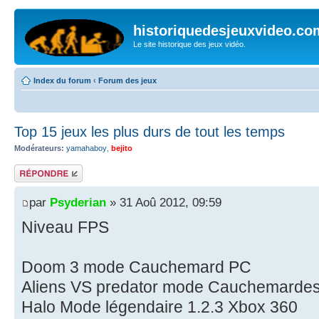
historiquedesjeuxvideo.co
Le site historique des jeux vidéo.
Index du forum
‹
Forum des jeux
Top 15 jeux les plus durs de tout les temps
Modérateurs:
yamahaboy
,
bejito
Répondre
par
Psyderian
» 31 Aoû 2012, 09:59
Niveau FPS
Doom 3 mode Cauchemard PC
Aliens VS predator mode Cauchemarde
Halo Mode légendaire 1.2.3 Xbox 360