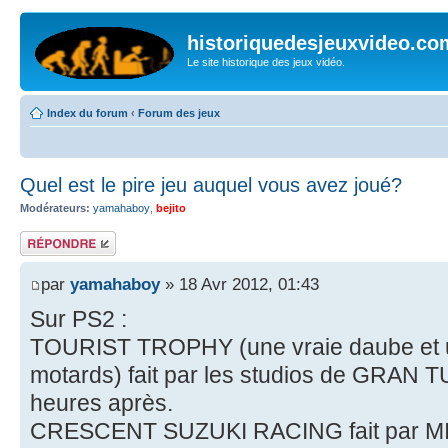
historiquedesjeuxvideo.co
Le site historique des jeux vidéo.
Index du forum
‹
Forum des jeux
Quel est le pire jeu auquel vous avez joué?
Modérateurs:
yamahaboy
,
bejito
Répondre
par
yamahaboy
» 18 Avr 2012, 01:43
Sur PS2 :
TOURIST TROPHY (une vraie daube et u
motards) fait par les studios de GRAN 
heures après.
CRESCENT SUZUKI RACING fait par M