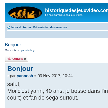
historiquedesjeuxvideo.co
Le site historique des jeux vidéo.
Index du forum
‹
Présentation des membres
Bonjour
Modérateur:
yamahaboy
Répondre
Bonjour
par
yannosh
» 03 Nov 2017, 10:44
salut,
Moi c'est yann, 40 ans, je bosse dans l'i
court) et fan de sega surtout.