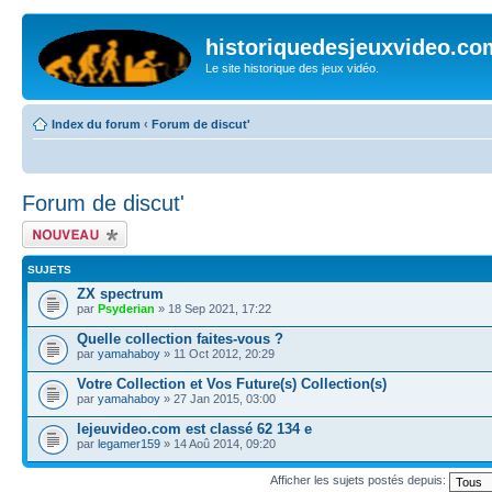
historiquedesjeuxvideo.co
Le site historique des jeux vidéo.
Index du forum
‹
Forum de discut'
Forum de discut'
Écrire un nouveau
sujet
SUJETS
ZX spectrum
par
Psyderian
» 18 Sep 2021, 17:22
Quelle collection faites-vous ?
par
yamahaboy
» 11 Oct 2012, 20:29
Votre Collection et Vos Future(s) Collection(s)
par
yamahaboy
» 27 Jan 2015, 03:00
lejeuvideo.com est classé 62 134 e
par
legamer159
» 14 Aoû 2014, 09:20
Afficher les sujets postés depuis: