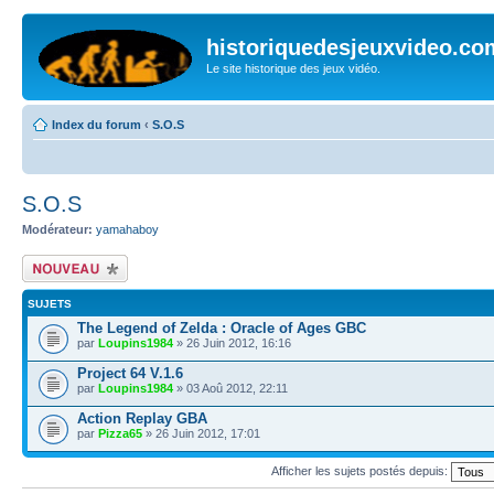
historiquedesjeuxvideo.co
Le site historique des jeux vidéo.
Index du forum
‹
S.O.S
S.O.S
Modérateur:
yamahaboy
Écrire un nouveau
sujet
SUJETS
The Legend of Zelda : Oracle of Ages GBC
par
Loupins1984
» 26 Juin 2012, 16:16
Project 64 V.1.6
par
Loupins1984
» 03 Aoû 2012, 22:11
Action Replay GBA
par
Pizza65
» 26 Juin 2012, 17:01
Afficher les sujets postés depuis: