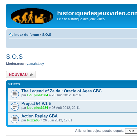
historiquedesjeuxvideo.co
Le site historique des jeux vidéo.
Index du forum
‹
S.O.S
S.O.S
Modérateur:
yamahaboy
Écrire un nouveau
sujet
SUJETS
The Legend of Zelda : Oracle of Ages GBC
par
Loupins1984
» 26 Juin 2012, 16:16
Project 64 V.1.6
par
Loupins1984
» 03 Aoû 2012, 22:11
Action Replay GBA
par
Pizza65
» 26 Juin 2012, 17:01
Afficher les sujets postés depuis: