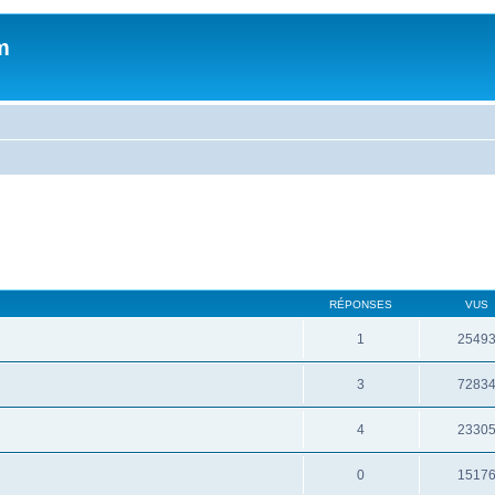
m
RÉPONSES
VUS
1
2549
3
7283
4
2330
0
1517