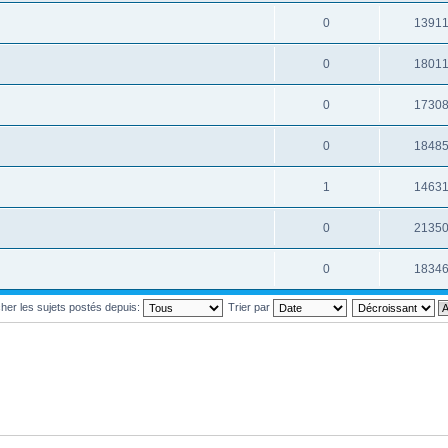
0
1391
0
1801
0
1730
0
1848
1
1463
0
2135
0
1834
cher les sujets postés depuis:
Trier par