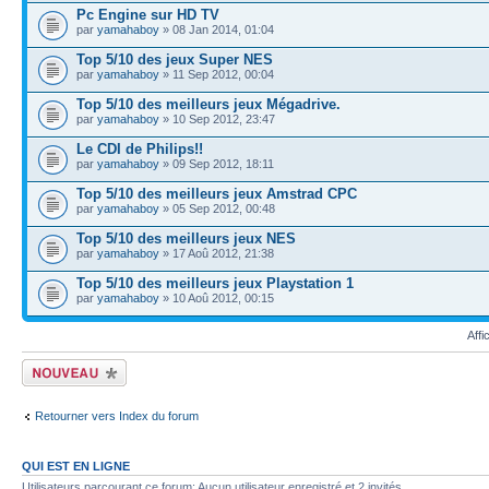
Pc Engine sur HD TV
par
yamahaboy
» 08 Jan 2014, 01:04
Top 5/10 des jeux Super NES
par
yamahaboy
» 11 Sep 2012, 00:04
Top 5/10 des meilleurs jeux Mégadrive.
par
yamahaboy
» 10 Sep 2012, 23:47
Le CDI de Philips!!
par
yamahaboy
» 09 Sep 2012, 18:11
Top 5/10 des meilleurs jeux Amstrad CPC
par
yamahaboy
» 05 Sep 2012, 00:48
Top 5/10 des meilleurs jeux NES
par
yamahaboy
» 17 Aoû 2012, 21:38
Top 5/10 des meilleurs jeux Playstation 1
par
yamahaboy
» 10 Aoû 2012, 00:15
Affi
Écrire un nouveau
sujet
Retourner vers Index du forum
QUI EST EN LIGNE
Utilisateurs parcourant ce forum: Aucun utilisateur enregistré et 2 invités