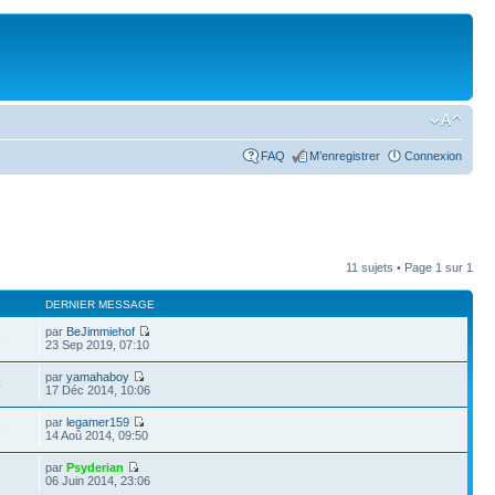
FAQ
M’enregistrer
Connexion
11 sujets • Page
1
sur
1
DERNIER MESSAGE
par
BeJimmiehof
3
23 Sep 2019, 07:10
par
yamahaboy
4
17 Déc 2014, 10:06
par
legamer159
5
14 Aoû 2014, 09:50
par
Psyderian
6
06 Juin 2014, 23:06