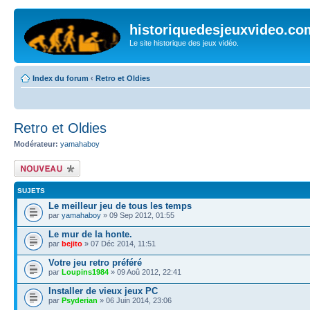
historiquedesjeuxvideo.co
Le site historique des jeux vidéo.
Index du forum
‹
Retro et Oldies
Retro et Oldies
Modérateur:
yamahaboy
Écrire un nouveau
sujet
SUJETS
Le meilleur jeu de tous les temps
par
yamahaboy
» 09 Sep 2012, 01:55
Le mur de la honte.
par
bejito
» 07 Déc 2014, 11:51
Votre jeu retro préféré
par
Loupins1984
» 09 Aoû 2012, 22:41
Installer de vieux jeux PC
par
Psyderian
» 06 Juin 2014, 23:06