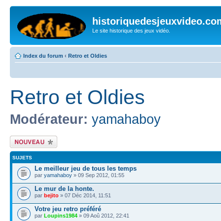
historiquedesjeuxvideo.co
Le site historique des jeux vidéo.
Index du forum
‹
Retro et Oldies
Retro et Oldies
Modérateur:
yamahaboy
Écrire un nouveau
sujet
SUJETS
Le meilleur jeu de tous les temps
par
yamahaboy
» 09 Sep 2012, 01:55
Le mur de la honte.
par
bejito
» 07 Déc 2014, 11:51
Votre jeu retro préféré
par
Loupins1984
» 09 Aoû 2012, 22:41