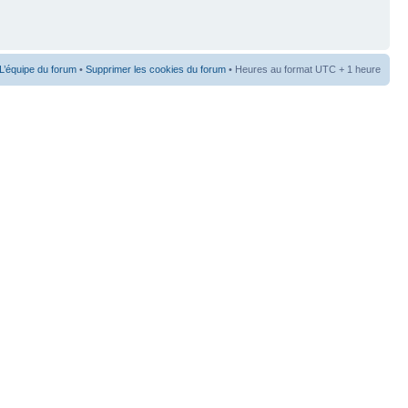
L’équipe du forum
•
Supprimer les cookies du forum
• Heures au format UTC + 1 heure