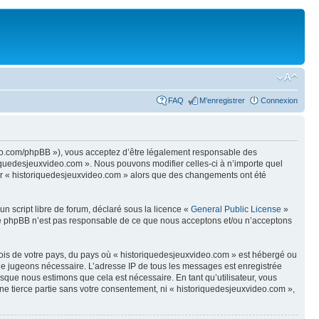
FAQ
M’enregistrer
Connexion
ideo.com/phpBB »), vous acceptez d’être légalement responsable des
riquedesjeuxvideo.com ». Nous pouvons modifier celles-ci à n’importe quel
iser « historiquedesjeuxvideo.com » alors que des changements ont été
n script libre de forum, déclaré sous la licence «
General Public License
»
oupe phpBB n’est pas responsable de ce que nous acceptons et/ou n’acceptons
 lois de votre pays, du pays où « historiquedesjeuxvideo.com » est hébergé ou
s le jugeons nécessaire. L’adresse IP de tous les messages est enregistrée
sque nous estimons que cela est nécessaire. En tant qu’utilisateur, vous
ne tierce partie sans votre consentement, ni « historiquedesjeuxvideo.com »,