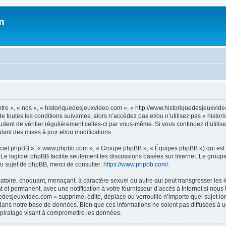
m
otre », « nos », « historiquedesjeuxvideo.com », « http://www.historiquedesjeuxv
e toutes les conditions suivantes, alors n’accédez pas et/ou n’utilisez pas « histo
rudent de vérifier régulièrement celles-ci par vous-même. Si vous continuez d’util
ant des mises à jour et/ou modifications.
logiciel phpBB », « www.phpbb.com », « Groupe phpBB », « Équipes phpBB ») qui est u
. Le logiciel phpBB facilite seulement les discussions basées sur Internet. Le gr
u sujet de phpBB, merci de consulter:
https://www.phpbb.com/
.
atoire, choquant, menaçant, à caractère sexuel ou autre qui peut transgresser les
 et permanent, avec une notification à votre fournisseur d’accès à Internet si nou
desjeuxvideo.com » supprime, édite, déplace ou verrouille n’importe quel sujet lor
dans notre base de données. Bien que ces informations ne soient pas diffusées à u
piratage visant à compromettre les données.