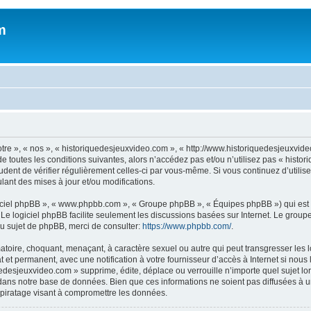
m
otre », « nos », « historiquedesjeuxvideo.com », « http://www.historiquedesjeuxv
e toutes les conditions suivantes, alors n’accédez pas et/ou n’utilisez pas « histo
rudent de vérifier régulièrement celles-ci par vous-même. Si vous continuez d’util
ant des mises à jour et/ou modifications.
logiciel phpBB », « www.phpbb.com », « Groupe phpBB », « Équipes phpBB ») qui est u
. Le logiciel phpBB facilite seulement les discussions basées sur Internet. Le gr
u sujet de phpBB, merci de consulter:
https://www.phpbb.com/
.
atoire, choquant, menaçant, à caractère sexuel ou autre qui peut transgresser les
 et permanent, avec une notification à votre fournisseur d’accès à Internet si nou
desjeuxvideo.com » supprime, édite, déplace ou verrouille n’importe quel sujet lor
dans notre base de données. Bien que ces informations ne soient pas diffusées à u
piratage visant à compromettre les données.