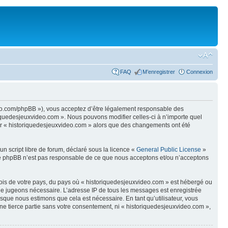
FAQ
M’enregistrer
Connexion
ideo.com/phpBB »), vous acceptez d’être légalement responsable des
riquedesjeuxvideo.com ». Nous pouvons modifier celles-ci à n’importe quel
iser « historiquedesjeuxvideo.com » alors que des changements ont été
n script libre de forum, déclaré sous la licence «
General Public License
»
oupe phpBB n’est pas responsable de ce que nous acceptons et/ou n’acceptons
 lois de votre pays, du pays où « historiquedesjeuxvideo.com » est hébergé ou
s le jugeons nécessaire. L’adresse IP de tous les messages est enregistrée
sque nous estimons que cela est nécessaire. En tant qu’utilisateur, vous
ne tierce partie sans votre consentement, ni « historiquedesjeuxvideo.com »,