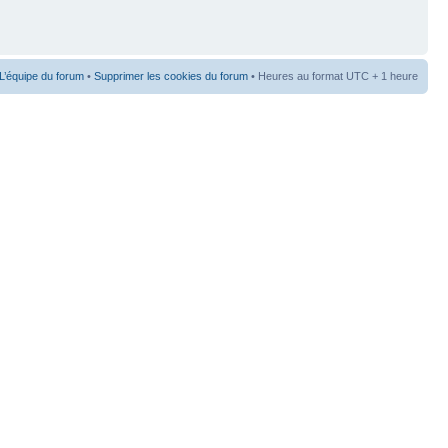
L’équipe du forum
•
Supprimer les cookies du forum
• Heures au format UTC + 1 heure