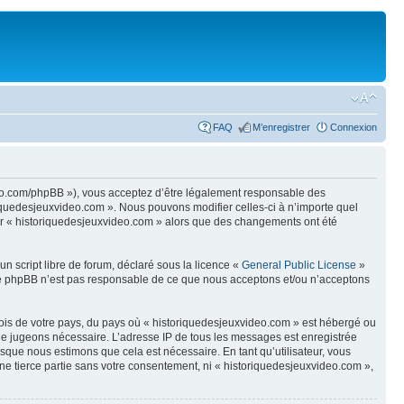
FAQ
M’enregistrer
Connexion
ideo.com/phpBB »), vous acceptez d’être légalement responsable des
riquedesjeuxvideo.com ». Nous pouvons modifier celles-ci à n’importe quel
iser « historiquedesjeuxvideo.com » alors que des changements ont été
n script libre de forum, déclaré sous la licence «
General Public License
»
oupe phpBB n’est pas responsable de ce que nous acceptons et/ou n’acceptons
 lois de votre pays, du pays où « historiquedesjeuxvideo.com » est hébergé ou
s le jugeons nécessaire. L’adresse IP de tous les messages est enregistrée
sque nous estimons que cela est nécessaire. En tant qu’utilisateur, vous
ne tierce partie sans votre consentement, ni « historiquedesjeuxvideo.com »,