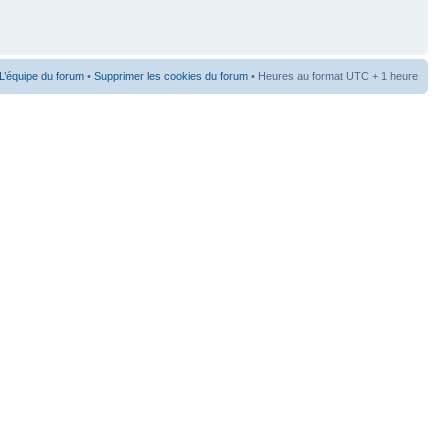
L’équipe du forum
•
Supprimer les cookies du forum
• Heures au format UTC + 1 heure