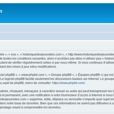
m
otre », « nos », « historiquedesjeuxvideo.com », « http://www.historiquedesjeuxv
e toutes les conditions suivantes, alors n’accédez pas et/ou n’utilisez pas « histo
rudent de vérifier régulièrement celles-ci par vous-même. Si vous continuez d’util
ant des mises à jour et/ou modifications.
logiciel phpBB », « www.phpbb.com », « Groupe phpBB », « Équipes phpBB ») qui est u
. Le logiciel phpBB facilite seulement les discussions basées sur Internet. Le gr
u sujet de phpBB, merci de consulter:
https://www.phpbb.com/
.
atoire, choquant, menaçant, à caractère sexuel ou autre qui peut transgresser les
 et permanent, avec une notification à votre fournisseur d’accès à Internet si nou
desjeuxvideo.com » supprime, édite, déplace ou verrouille n’importe quel sujet lor
dans notre base de données. Bien que ces informations ne soient pas diffusées à u
piratage visant à compromettre les données.