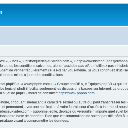
m
otre », « nos », « historiquedesjeuxvideo.com », « http://www.historiquedesjeuxv
e toutes les conditions suivantes, alors n’accédez pas et/ou n’utilisez pas « histo
rudent de vérifier régulièrement celles-ci par vous-même. Si vous continuez d’util
ant des mises à jour et/ou modifications.
logiciel phpBB », « www.phpbb.com », « Groupe phpBB », « Équipes phpBB ») qui est u
. Le logiciel phpBB facilite seulement les discussions basées sur Internet. Le gr
u sujet de phpBB, merci de consulter:
https://www.phpbb.com/
.
atoire, choquant, menaçant, à caractère sexuel ou autre qui peut transgresser les
 et permanent, avec une notification à votre fournisseur d’accès à Internet si nou
desjeuxvideo.com » supprime, édite, déplace ou verrouille n’importe quel sujet lor
dans notre base de données. Bien que ces informations ne soient pas diffusées à u
piratage visant à compromettre les données.