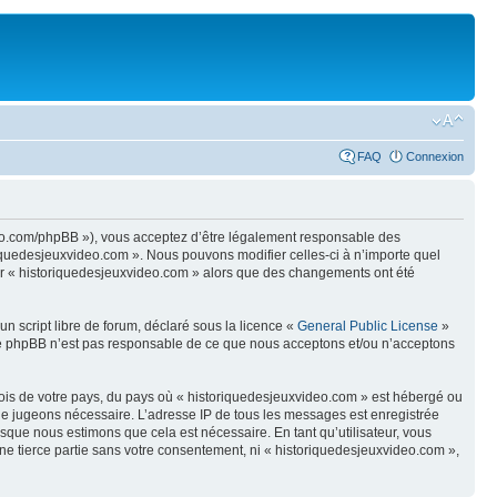
FAQ
Connexion
ideo.com/phpBB »), vous acceptez d’être légalement responsable des
riquedesjeuxvideo.com ». Nous pouvons modifier celles-ci à n’importe quel
iser « historiquedesjeuxvideo.com » alors que des changements ont été
n script libre de forum, déclaré sous la licence «
General Public License
»
oupe phpBB n’est pas responsable de ce que nous acceptons et/ou n’acceptons
 lois de votre pays, du pays où « historiquedesjeuxvideo.com » est hébergé ou
s le jugeons nécessaire. L’adresse IP de tous les messages est enregistrée
sque nous estimons que cela est nécessaire. En tant qu’utilisateur, vous
ne tierce partie sans votre consentement, ni « historiquedesjeuxvideo.com »,