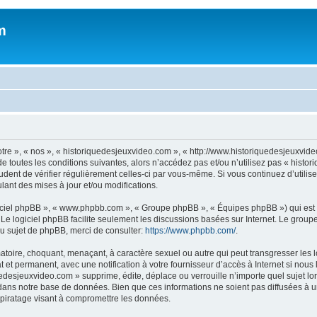
m
otre », « nos », « historiquedesjeuxvideo.com », « http://www.historiquedesjeuxv
e toutes les conditions suivantes, alors n’accédez pas et/ou n’utilisez pas « histo
rudent de vérifier régulièrement celles-ci par vous-même. Si vous continuez d’util
ant des mises à jour et/ou modifications.
logiciel phpBB », « www.phpbb.com », « Groupe phpBB », « Équipes phpBB ») qui est u
. Le logiciel phpBB facilite seulement les discussions basées sur Internet. Le gr
u sujet de phpBB, merci de consulter:
https://www.phpbb.com/
.
atoire, choquant, menaçant, à caractère sexuel ou autre qui peut transgresser les
 et permanent, avec une notification à votre fournisseur d’accès à Internet si nou
desjeuxvideo.com » supprime, édite, déplace ou verrouille n’importe quel sujet lor
dans notre base de données. Bien que ces informations ne soient pas diffusées à u
piratage visant à compromettre les données.