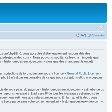
FAQ
Connexion
ideo.com/phpBB »), vous acceptez d’être légalement responsable des
riquedesjeuxvideo.com ». Nous pouvons modifier celles-ci à n’importe quel
iser « historiquedesjeuxvideo.com » alors que des changements ont été
n script libre de forum, déclaré sous la licence «
General Public License
»
oupe phpBB n’est pas responsable de ce que nous acceptons et/ou n’acceptons
 lois de votre pays, du pays où « historiquedesjeuxvideo.com » est hébergé ou
s le jugeons nécessaire. L’adresse IP de tous les messages est enregistrée
sque nous estimons que cela est nécessaire. En tant qu’utilisateur, vous
ne tierce partie sans votre consentement, ni « historiquedesjeuxvideo.com »,