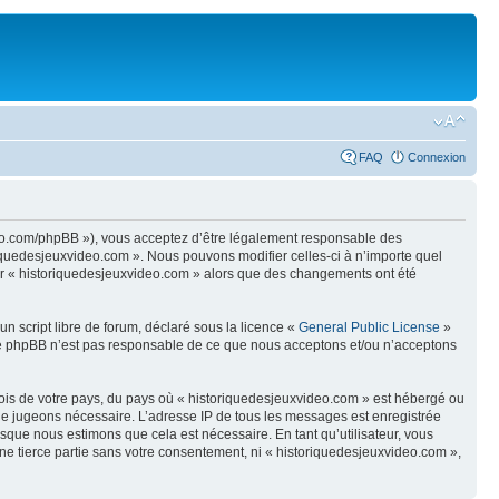
FAQ
Connexion
ideo.com/phpBB »), vous acceptez d’être légalement responsable des
riquedesjeuxvideo.com ». Nous pouvons modifier celles-ci à n’importe quel
iser « historiquedesjeuxvideo.com » alors que des changements ont été
n script libre de forum, déclaré sous la licence «
General Public License
»
oupe phpBB n’est pas responsable de ce que nous acceptons et/ou n’acceptons
 lois de votre pays, du pays où « historiquedesjeuxvideo.com » est hébergé ou
s le jugeons nécessaire. L’adresse IP de tous les messages est enregistrée
sque nous estimons que cela est nécessaire. En tant qu’utilisateur, vous
ne tierce partie sans votre consentement, ni « historiquedesjeuxvideo.com »,