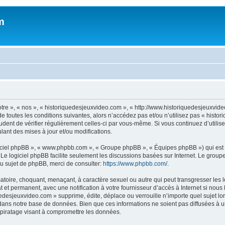
m
otre », « nos », « historiquedesjeuxvideo.com », « http://www.historiquedesjeuxv
e toutes les conditions suivantes, alors n’accédez pas et/ou n’utilisez pas « histo
rudent de vérifier régulièrement celles-ci par vous-même. Si vous continuez d’util
ant des mises à jour et/ou modifications.
logiciel phpBB », « www.phpbb.com », « Groupe phpBB », « Équipes phpBB ») qui est u
. Le logiciel phpBB facilite seulement les discussions basées sur Internet. Le gr
u sujet de phpBB, merci de consulter:
https://www.phpbb.com/
.
atoire, choquant, menaçant, à caractère sexuel ou autre qui peut transgresser les
 et permanent, avec une notification à votre fournisseur d’accès à Internet si nou
desjeuxvideo.com » supprime, édite, déplace ou verrouille n’importe quel sujet lor
dans notre base de données. Bien que ces informations ne soient pas diffusées à u
piratage visant à compromettre les données.