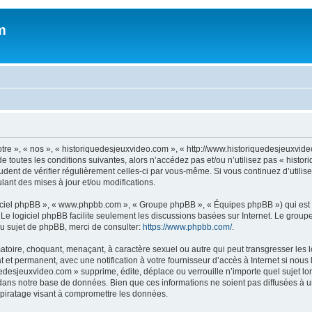
m
otre », « nos », « historiquedesjeuxvideo.com », « http://www.historiquedesjeuxv
e toutes les conditions suivantes, alors n’accédez pas et/ou n’utilisez pas « histo
rudent de vérifier régulièrement celles-ci par vous-même. Si vous continuez d’util
ant des mises à jour et/ou modifications.
logiciel phpBB », « www.phpbb.com », « Groupe phpBB », « Équipes phpBB ») qui est u
. Le logiciel phpBB facilite seulement les discussions basées sur Internet. Le gr
u sujet de phpBB, merci de consulter:
https://www.phpbb.com/
.
atoire, choquant, menaçant, à caractère sexuel ou autre qui peut transgresser les
 et permanent, avec une notification à votre fournisseur d’accès à Internet si nou
desjeuxvideo.com » supprime, édite, déplace ou verrouille n’importe quel sujet lor
dans notre base de données. Bien que ces informations ne soient pas diffusées à u
piratage visant à compromettre les données.