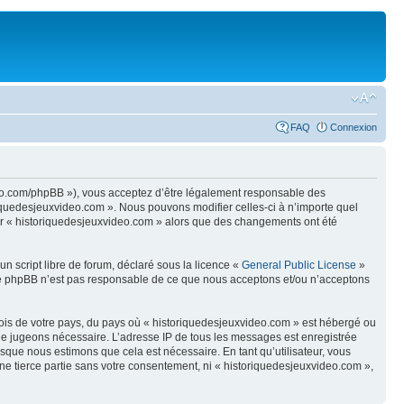
FAQ
Connexion
ideo.com/phpBB »), vous acceptez d’être légalement responsable des
riquedesjeuxvideo.com ». Nous pouvons modifier celles-ci à n’importe quel
iser « historiquedesjeuxvideo.com » alors que des changements ont été
n script libre de forum, déclaré sous la licence «
General Public License
»
oupe phpBB n’est pas responsable de ce que nous acceptons et/ou n’acceptons
 lois de votre pays, du pays où « historiquedesjeuxvideo.com » est hébergé ou
s le jugeons nécessaire. L’adresse IP de tous les messages est enregistrée
sque nous estimons que cela est nécessaire. En tant qu’utilisateur, vous
ne tierce partie sans votre consentement, ni « historiquedesjeuxvideo.com »,