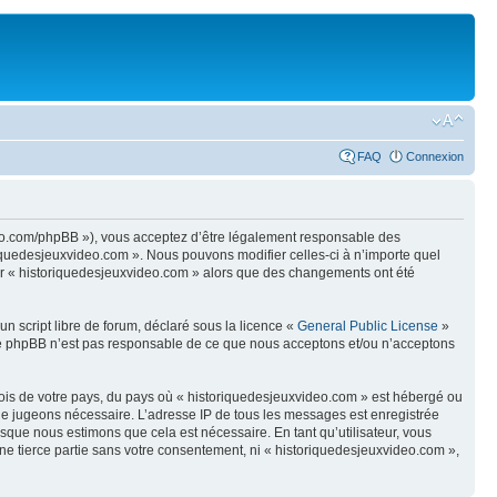
FAQ
Connexion
ideo.com/phpBB »), vous acceptez d’être légalement responsable des
riquedesjeuxvideo.com ». Nous pouvons modifier celles-ci à n’importe quel
iser « historiquedesjeuxvideo.com » alors que des changements ont été
n script libre de forum, déclaré sous la licence «
General Public License
»
oupe phpBB n’est pas responsable de ce que nous acceptons et/ou n’acceptons
 lois de votre pays, du pays où « historiquedesjeuxvideo.com » est hébergé ou
s le jugeons nécessaire. L’adresse IP de tous les messages est enregistrée
sque nous estimons que cela est nécessaire. En tant qu’utilisateur, vous
ne tierce partie sans votre consentement, ni « historiquedesjeuxvideo.com »,