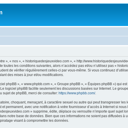
m
otre », « nos », « historiquedesjeuxvideo.com », « http://www.historiquedesjeuxv
e toutes les conditions suivantes, alors n’accédez pas et/ou n’utilisez pas « histo
rudent de vérifier régulièrement celles-ci par vous-même. Si vous continuez d’util
ant des mises à jour et/ou modifications.
logiciel phpBB », « www.phpbb.com », « Groupe phpBB », « Équipes phpBB ») qui est u
. Le logiciel phpBB facilite seulement les discussions basées sur Internet. Le gr
u sujet de phpBB, merci de consulter:
https://www.phpbb.com/
.
atoire, choquant, menaçant, à caractère sexuel ou autre qui peut transgresser les
 et permanent, avec une notification à votre fournisseur d’accès à Internet si nou
desjeuxvideo.com » supprime, édite, déplace ou verrouille n’importe quel sujet lor
dans notre base de données. Bien que ces informations ne soient pas diffusées à u
piratage visant à compromettre les données.