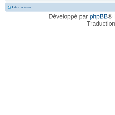
Index du forum
Développé par
phpBB
® 
Traductio