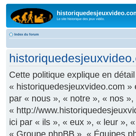
historiquedesjeuxvideo.co
Le site historique des jeux vidéo.
Index du forum
historiquedesjeuxvideo.
Cette politique explique en déta
« historiquedesjeuxvideo.com » et
par « nous », « notre », « nos »
« http://www.historiquedesjeux
ici par « ils », « eux », « leur 
« Groupe phpBB », « Équipes php