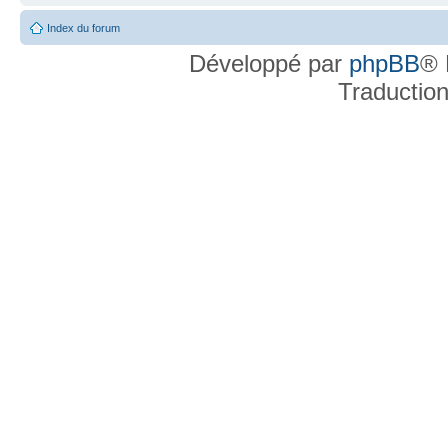
Index du forum
Développé par
phpBB
® 
Traductio