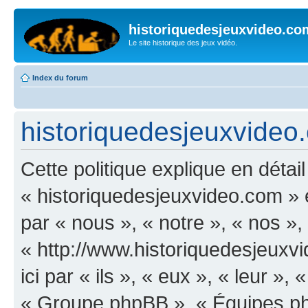
historiquedesjeuxvideo.co
Le site historique des jeux vidéo.
Index du forum
historiquedesjeuxvideo.
Cette politique explique en déta
« historiquedesjeuxvideo.com » et
par « nous », « notre », « nos »
« http://www.historiquedesjeux
ici par « ils », « eux », « leur 
« Groupe phpBB », « Équipes php