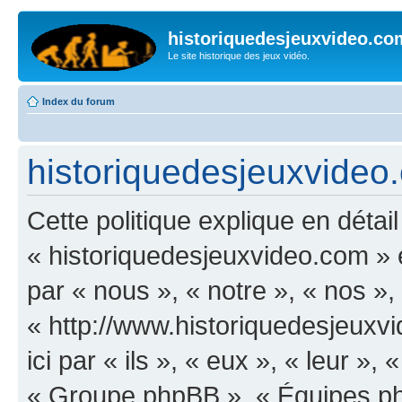
historiquedesjeuxvideo.co
Le site historique des jeux vidéo.
Index du forum
historiquedesjeuxvideo.
Cette politique explique en déta
« historiquedesjeuxvideo.com » et
par « nous », « notre », « nos »
« http://www.historiquedesjeux
ici par « ils », « eux », « leur 
« Groupe phpBB », « Équipes php