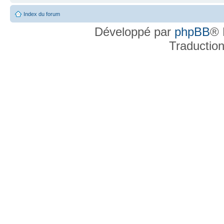
Index du forum
Développé par
phpBB
® 
Traductio