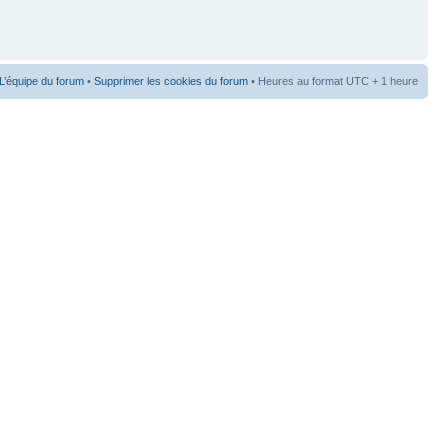
L’équipe du forum
•
Supprimer les cookies du forum
• Heures au format UTC + 1 heure