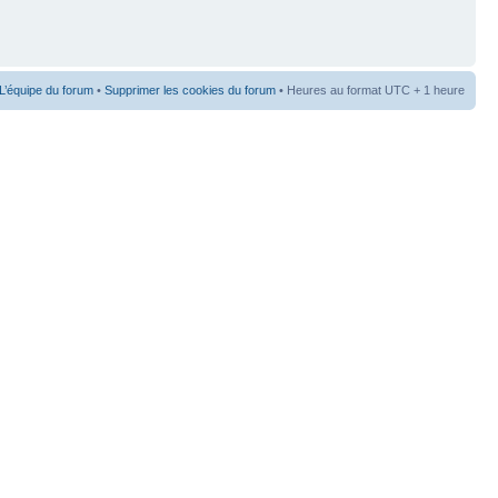
L’équipe du forum
•
Supprimer les cookies du forum
• Heures au format UTC + 1 heure