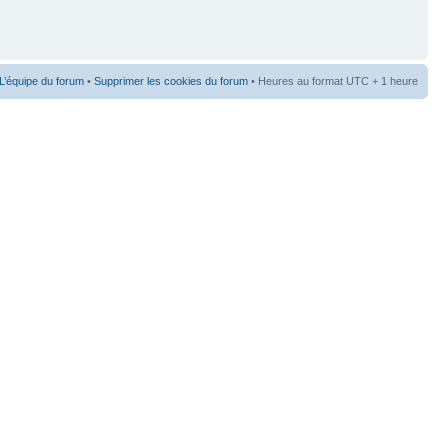
L’équipe du forum
•
Supprimer les cookies du forum
• Heures au format UTC + 1 heure