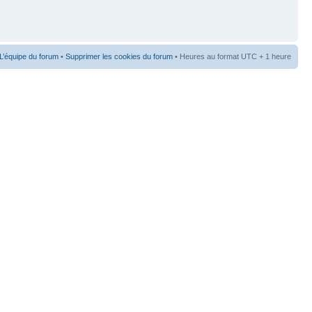
L’équipe du forum
•
Supprimer les cookies du forum
• Heures au format UTC + 1 heure