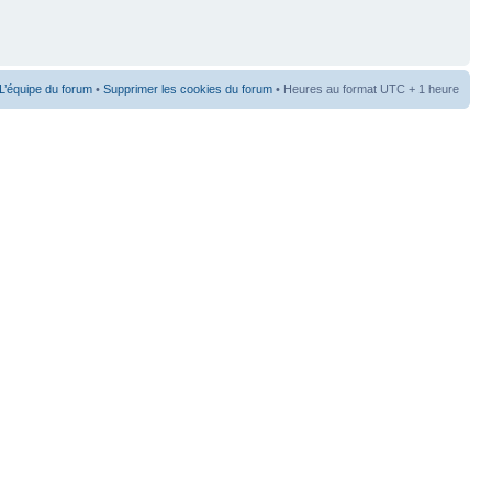
L’équipe du forum
•
Supprimer les cookies du forum
• Heures au format UTC + 1 heure