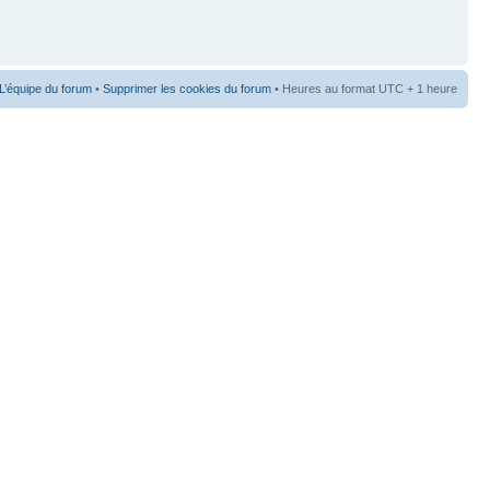
L’équipe du forum
•
Supprimer les cookies du forum
• Heures au format UTC + 1 heure