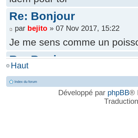
Re: Bonjour
par
bejito
» 07 Nov 2017, 15:22
Je me sens comme un poisso
Re: Bonjour
Haut
par
yannosh
» 07 Nov 2017, 10:42
Index du forum
Bah c'est le sujet qui veux ça 
Développé par
phpBB
® 
Re: Bonjour
Traductio
par
bejito
» 06 Nov 2017, 17:10
Bienvenu parmi nous yannosh 