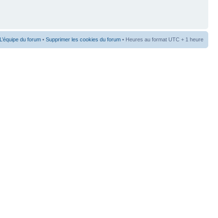
L’équipe du forum
•
Supprimer les cookies du forum
• Heures au format UTC + 1 heure