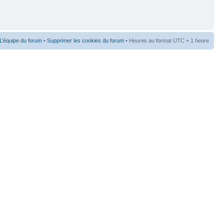
L’équipe du forum
•
Supprimer les cookies du forum
• Heures au format UTC + 1 heure