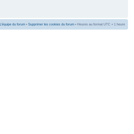
L’équipe du forum
•
Supprimer les cookies du forum
• Heures au format UTC + 1 heure