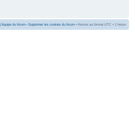
L’équipe du forum
•
Supprimer les cookies du forum
• Heures au format UTC + 1 heure