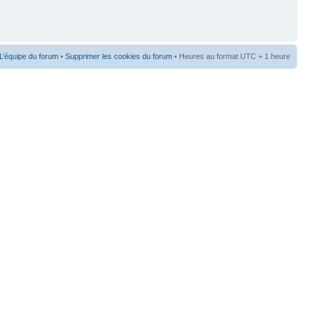
L’équipe du forum
•
Supprimer les cookies du forum
• Heures au format UTC + 1 heure