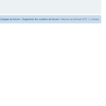
L’équipe du forum
•
Supprimer les cookies du forum
• Heures au format UTC + 1 heure