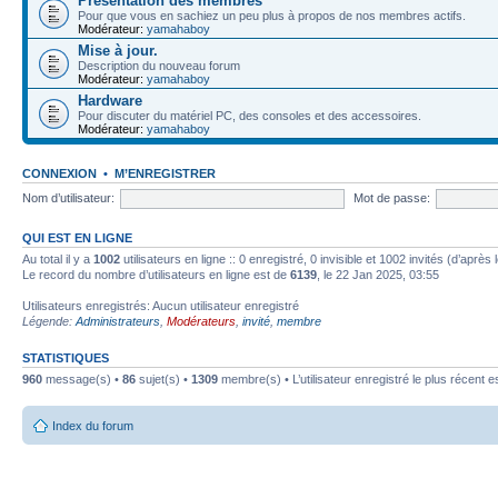
Présentation des membres
Pour que vous en sachiez un peu plus à propos de nos membres actifs.
Modérateur:
yamahaboy
Mise à jour.
Description du nouveau forum
Modérateur:
yamahaboy
Hardware
Pour discuter du matériel PC, des consoles et des accessoires.
Modérateur:
yamahaboy
CONNEXION
•
M’ENREGISTRER
Nom d’utilisateur:
Mot de passe:
QUI EST EN LIGNE
Au total il y a
1002
utilisateurs en ligne :: 0 enregistré, 0 invisible et 1002 invités (d’aprè
Le record du nombre d’utilisateurs en ligne est de
6139
, le 22 Jan 2025, 03:55
Utilisateurs enregistrés: Aucun utilisateur enregistré
Légende:
Administrateurs
,
Modérateurs
,
invité
,
membre
STATISTIQUES
960
message(s) •
86
sujet(s) •
1309
membre(s) • L’utilisateur enregistré le plus récent e
Index du forum