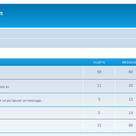
m
SUJETS
MESSAG
58
60
11
20
st ici.
3
12
ur un jeu laisser un message...
5
14
15
86