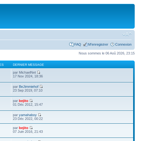
FAQ
M’enregistrer
Connexion
Nous sommes le 06 Aoû 2026, 23:15
ES
DERNIER MESSAGE
par MichaelNet
17 Nov 2024, 18:36
par
BeJimmiehof
23 Sep 2019, 07:10
par
bejito
01 Déc 2012, 15:47
par
yamahaboy
23 Déc 2022, 00:22
par
bejito
07 Juin 2016, 21:43