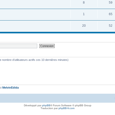
8
59
1
65
20
52
s le nombre d’utilisateurs actifs ces 10 dernières minutes)
st
MelvinEdida
Développé par
phpBB
® Forum Software © phpBB Group
Traduction par
phpBB-fr.com