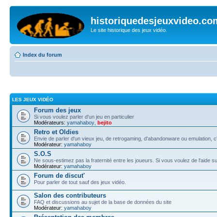
historiquedesjeuxvideo.co
Le site historique des jeux vidéo.
Index du forum
LES JEUX VIDÉO
Forum des jeux
Si vous voulez parler d'un jeu en particulier
Modérateurs:
yamahaboy
,
bejito
Retro et Oldies
Envie de parler d'un vieux jeu, de retrogaming, d'abandonware ou emulation, c'e
Modérateur:
yamahaboy
S.O.S
Ne sous-estimez pas la fraternité entre les joueurs. Si vous voulez de l'aide s
Modérateur:
yamahaboy
Forum de discut'
Pour parler de tout sauf des jeux vidéo.
Salon des contributeurs
FAQ et discussions au sujet de la base de données du site
Modérateur:
yamahaboy