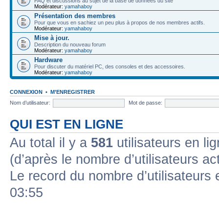
FAQ et discussions au sujet de la base de données du site
Modérateur:
yamahaboy
Présentation des membres
Pour que vous en sachiez un peu plus à propos de nos membres actifs.
Modérateur:
yamahaboy
Mise à jour.
Description du nouveau forum
Modérateur:
yamahaboy
Hardware
Pour discuter du matériel PC, des consoles et des accessoires.
Modérateur:
yamahaboy
CONNEXION
•
M’ENREGISTRER
Nom d’utilisateur:
Mot de passe:
QUI EST EN LIGNE
Au total il y a
581
utilisateurs en lig
(d’après le nombre d’utilisateurs ac
Le record du nombre d’utilisateurs 
03:55