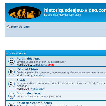
historiquedesjeuxvideo.co
Le site historique des jeux vidéo.
Index du forum
LES JEUX VIDÉO
Forum des jeux
Si vous voulez parler d'un jeu en particulier
Modérateurs:
yamahaboy
,
bejito
Retro et Oldies
Envie de parler d'un vieux jeu, de retrogaming, d'abandonware ou emulation, c'e
Modérateur:
yamahaboy
S.O.S
Ne sous-estimez pas la fraternité entre les joueurs. Si vous voulez de l'aide su
message...
Modérateur:
yamahaboy
Forum de discut'
Pour parler de tout sauf des jeux vidéo.
Salon des contributeurs