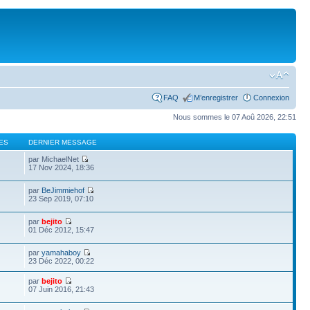
FAQ
M’enregistrer
Connexion
Nous sommes le 07 Aoû 2026, 22:51
ES
DERNIER MESSAGE
par MichaelNet
17 Nov 2024, 18:36
par
BeJimmiehof
23 Sep 2019, 07:10
par
bejito
01 Déc 2012, 15:47
par
yamahaboy
23 Déc 2022, 00:22
par
bejito
07 Juin 2016, 21:43