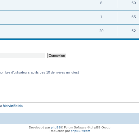
8
59
1
65
20
52
le nombre d’utilisateurs actifs ces 10 dernières minutes)
st
MelvinEdida
Développé par
phpBB
® Forum Software © phpBB Group
Traduction par
phpBB-fr.com