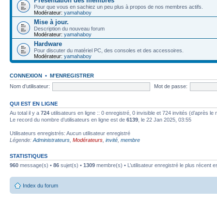
Présentation des membres
Pour que vous en sachiez un peu plus à propos de nos membres actifs.
Modérateur:
yamahaboy
Mise à jour.
Description du nouveau forum
Modérateur:
yamahaboy
Hardware
Pour discuter du matériel PC, des consoles et des accessoires.
Modérateur:
yamahaboy
CONNEXION
•
M’ENREGISTRER
Nom d’utilisateur:
Mot de passe:
QUI EST EN LIGNE
Au total il y a
724
utilisateurs en ligne :: 0 enregistré, 0 invisible et 724 invités (d’après 
Le record du nombre d’utilisateurs en ligne est de
6139
, le 22 Jan 2025, 03:55
Utilisateurs enregistrés: Aucun utilisateur enregistré
Légende:
Administrateurs
,
Modérateurs
,
invité
,
membre
STATISTIQUES
960
message(s) •
86
sujet(s) •
1309
membre(s) • L’utilisateur enregistré le plus récent e
Index du forum