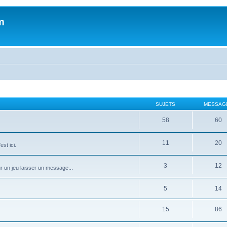
m
SUJETS
MESSAG
58
60
11
20
st ici.
3
12
ur un jeu laisser un message...
5
14
15
86