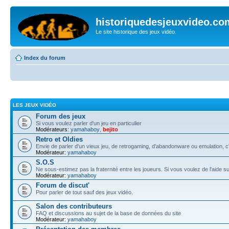
historiquedesjeuxvideo.co
Le site historique des jeux vidéo.
Index du forum
LES JEUX VIDÉO
Forum des jeux
Si vous voulez parler d'un jeu en particulier
Modérateurs:
yamahaboy
,
bejito
Retro et Oldies
Envie de parler d'un vieux jeu, de retrogaming, d'abandonware ou emulation, c'e
Modérateur:
yamahaboy
S.O.S
Ne sous-estimez pas la fraternité entre les joueurs. Si vous voulez de l'aide s
Modérateur:
yamahaboy
Forum de discut'
Pour parler de tout sauf des jeux vidéo.
Salon des contributeurs
FAQ et discussions au sujet de la base de données du site
Modérateur:
yamahaboy