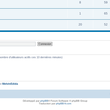
8
59
1
65
20
52
le nombre d’utilisateurs actifs ces 10 dernières minutes)
st
MelvinEdida
Développé par
phpBB
® Forum Software © phpBB Group
Traduction par
phpBB-fr.com