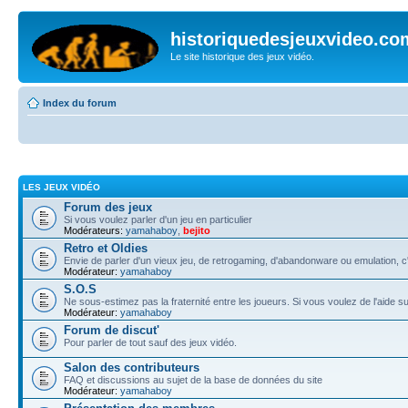
historiquedesjeuxvideo.co
Le site historique des jeux vidéo.
Index du forum
LES JEUX VIDÉO
Forum des jeux
Si vous voulez parler d'un jeu en particulier
Modérateurs:
yamahaboy
,
bejito
Retro et Oldies
Envie de parler d'un vieux jeu, de retrogaming, d'abandonware ou emulation, c'e
Modérateur:
yamahaboy
S.O.S
Ne sous-estimez pas la fraternité entre les joueurs. Si vous voulez de l'aide s
Modérateur:
yamahaboy
Forum de discut'
Pour parler de tout sauf des jeux vidéo.
Salon des contributeurs
FAQ et discussions au sujet de la base de données du site
Modérateur:
yamahaboy