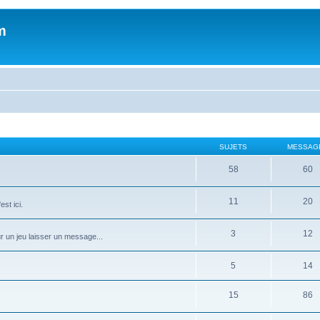
m
SUJETS
MESSAG
58
60
11
20
st ici.
3
12
ur un jeu laisser un message...
5
14
15
86