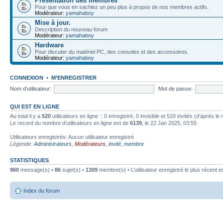
Présentation des membres
Pour que vous en sachiez un peu plus à propos de nos membres actifs.
Modérateur:
yamahaboy
Mise à jour.
Description du nouveau forum
Modérateur:
yamahaboy
Hardware
Pour discuter du matériel PC, des consoles et des accessoires.
Modérateur:
yamahaboy
CONNEXION
•
M’ENREGISTRER
Nom d’utilisateur:
Mot de passe:
QUI EST EN LIGNE
Au total il y a
520
utilisateurs en ligne :: 0 enregistré, 0 invisible et 520 invités (d’après 
Le record du nombre d’utilisateurs en ligne est de
6139
, le 22 Jan 2025, 03:55
Utilisateurs enregistrés: Aucun utilisateur enregistré
Légende:
Administrateurs
,
Modérateurs
,
invité
,
membre
STATISTIQUES
960
message(s) •
86
sujet(s) •
1309
membre(s) • L’utilisateur enregistré le plus récent e
Index du forum