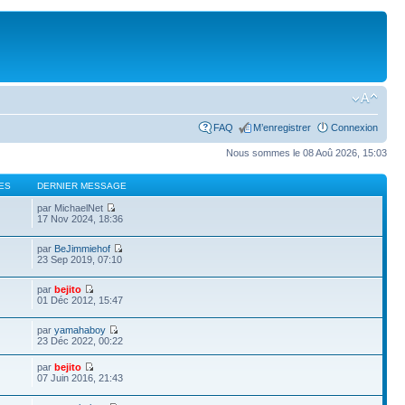
FAQ
M’enregistrer
Connexion
Nous sommes le 08 Aoû 2026, 15:03
ES
DERNIER MESSAGE
par MichaelNet
17 Nov 2024, 18:36
par
BeJimmiehof
23 Sep 2019, 07:10
par
bejito
01 Déc 2012, 15:47
par
yamahaboy
23 Déc 2022, 00:22
par
bejito
07 Juin 2016, 21:43