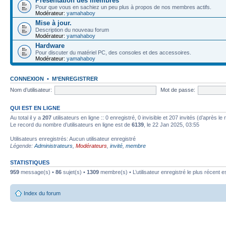
Présentation des membres
Pour que vous en sachiez un peu plus à propos de nos membres actifs.
Modérateur:
yamahaboy
Mise à jour.
Description du nouveau forum
Modérateur:
yamahaboy
Hardware
Pour discuter du matériel PC, des consoles et des accessoires.
Modérateur:
yamahaboy
CONNEXION
•
M’ENREGISTRER
Nom d’utilisateur:
Mot de passe:
QUI EST EN LIGNE
Au total il y a
207
utilisateurs en ligne :: 0 enregistré, 0 invisible et 207 invités (d’après 
Le record du nombre d’utilisateurs en ligne est de
6139
, le 22 Jan 2025, 03:55
Utilisateurs enregistrés: Aucun utilisateur enregistré
Légende:
Administrateurs
,
Modérateurs
,
invité
,
membre
STATISTIQUES
959
message(s) •
86
sujet(s) •
1309
membre(s) • L’utilisateur enregistré le plus récent e
Index du forum