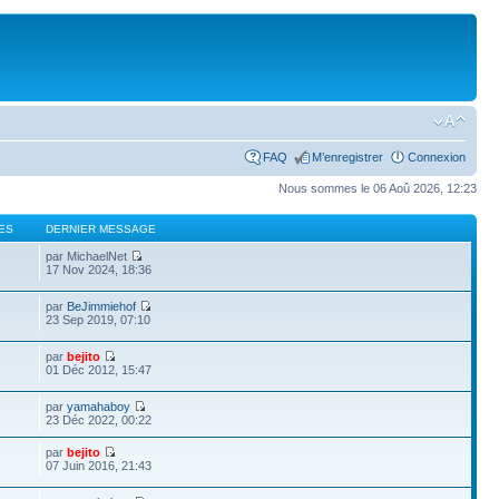
FAQ
M’enregistrer
Connexion
Nous sommes le 06 Aoû 2026, 12:23
ES
DERNIER MESSAGE
par MichaelNet
17 Nov 2024, 18:36
par
BeJimmiehof
23 Sep 2019, 07:10
par
bejito
01 Déc 2012, 15:47
par
yamahaboy
23 Déc 2022, 00:22
par
bejito
07 Juin 2016, 21:43