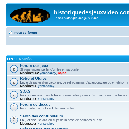
historiquedesjeuxvideo.co
Le site historique des jeux vidéo.
Index du forum
LES JEUX VIDÉO
Forum des jeux
Si vous voulez parler d'un jeu en particulier
Modérateurs:
yamahaboy
,
bejito
Retro et Oldies
Envie de parler d'un vieux jeu, de retrogaming, d'abandonware ou emulation, c'e
Modérateur:
yamahaboy
S.O.S
Ne sous-estimez pas la fraternité entre les joueurs. Si vous voulez de l'aide s
Modérateur:
yamahaboy
Forum de discut'
Pour parler de tout sauf des jeux vidéo.
Salon des contributeurs
FAQ et discussions au sujet de la base de données du site
Modérateur:
yamahaboy