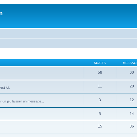
m
SUJETS
MESSAG
58
60
11
20
st ici.
3
12
ur un jeu laisser un message...
5
14
15
86