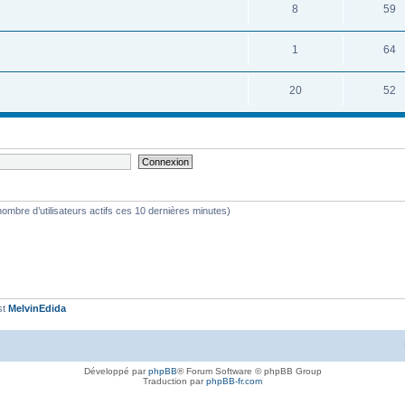
8
59
1
64
20
52
le nombre d’utilisateurs actifs ces 10 dernières minutes)
st
MelvinEdida
Développé par
phpBB
® Forum Software © phpBB Group
Traduction par
phpBB-fr.com