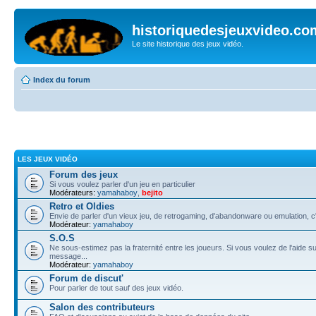
historiquedesjeuxvideo.co
Le site historique des jeux vidéo.
Index du forum
LES JEUX VIDÉO
Forum des jeux
Si vous voulez parler d'un jeu en particulier
Modérateurs:
yamahaboy
,
bejito
Retro et Oldies
Envie de parler d'un vieux jeu, de retrogaming, d'abandonware ou emulation, c'e
Modérateur:
yamahaboy
S.O.S
Ne sous-estimez pas la fraternité entre les joueurs. Si vous voulez de l'aide su
message...
Modérateur:
yamahaboy
Forum de discut'
Pour parler de tout sauf des jeux vidéo.
Salon des contributeurs