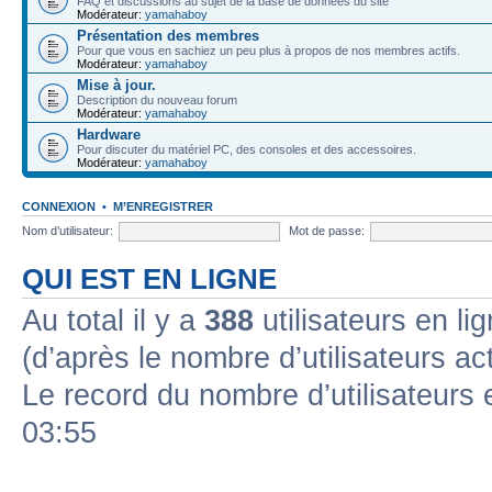
FAQ et discussions au sujet de la base de données du site
Modérateur:
yamahaboy
Présentation des membres
Pour que vous en sachiez un peu plus à propos de nos membres actifs.
Modérateur:
yamahaboy
Mise à jour.
Description du nouveau forum
Modérateur:
yamahaboy
Hardware
Pour discuter du matériel PC, des consoles et des accessoires.
Modérateur:
yamahaboy
CONNEXION
•
M’ENREGISTRER
Nom d’utilisateur:
Mot de passe:
QUI EST EN LIGNE
Au total il y a
388
utilisateurs en lig
(d’après le nombre d’utilisateurs ac
Le record du nombre d’utilisateurs 
03:55