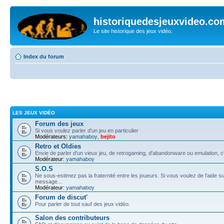
historiquedesjeuxvideo.co
Le site historique des jeux vidéo.
Index du forum
LES JEUX VIDÉO
Forum des jeux
Si vous voulez parler d'un jeu en particulier
Modérateurs:
yamahaboy
,
bejito
Retro et Oldies
Envie de parler d'un vieux jeu, de retrogaming, d'abandonware ou emulation, c'e
Modérateur:
yamahaboy
S.O.S
Ne sous-estimez pas la fraternité entre les joueurs. Si vous voulez de l'aide su
message...
Modérateur:
yamahaboy
Forum de discut'
Pour parler de tout sauf des jeux vidéo.
Salon des contributeurs