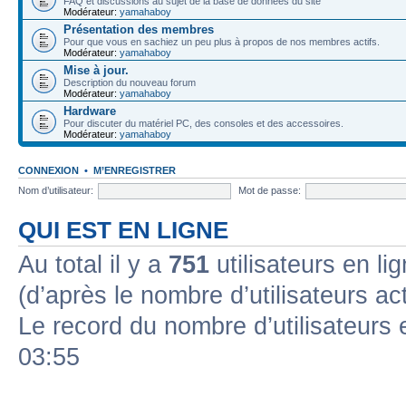
FAQ et discussions au sujet de la base de données du site
Modérateur:
yamahaboy
Présentation des membres
Pour que vous en sachiez un peu plus à propos de nos membres actifs.
Modérateur:
yamahaboy
Mise à jour.
Description du nouveau forum
Modérateur:
yamahaboy
Hardware
Pour discuter du matériel PC, des consoles et des accessoires.
Modérateur:
yamahaboy
CONNEXION
•
M’ENREGISTRER
Nom d’utilisateur:
Mot de passe:
QUI EST EN LIGNE
Au total il y a
751
utilisateurs en lig
(d’après le nombre d’utilisateurs ac
Le record du nombre d’utilisateurs 
03:55