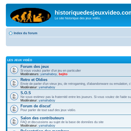
historiquedesjeuxvideo.co
Le site historique des jeux vidéo.
Index du forum
LES JEUX VIDÉO
Forum des jeux
Si vous voulez parler d'un jeu en particulier
Modérateurs:
yamahaboy
,
bejito
Retro et Oldies
Envie de parler d'un vieux jeu, de retrogaming, d'abandonware ou emulation, c'e
Modérateur:
yamahaboy
S.O.S
Ne sous-estimez pas la fraternité entre les joueurs. Si vous voulez de l'aide s
Modérateur:
yamahaboy
Forum de discut'
Pour parler de tout sauf des jeux vidéo.
Salon des contributeurs
FAQ et discussions au sujet de la base de données du site
Modérateur:
yamahaboy