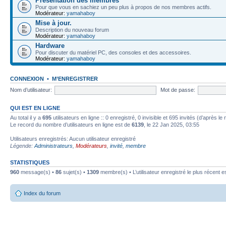
Présentation des membres
Pour que vous en sachiez un peu plus à propos de nos membres actifs.
Modérateur:
yamahaboy
Mise à jour.
Description du nouveau forum
Modérateur:
yamahaboy
Hardware
Pour discuter du matériel PC, des consoles et des accessoires.
Modérateur:
yamahaboy
CONNEXION
•
M’ENREGISTRER
Nom d’utilisateur:
Mot de passe:
QUI EST EN LIGNE
Au total il y a
695
utilisateurs en ligne :: 0 enregistré, 0 invisible et 695 invités (d’après 
Le record du nombre d’utilisateurs en ligne est de
6139
, le 22 Jan 2025, 03:55
Utilisateurs enregistrés: Aucun utilisateur enregistré
Légende:
Administrateurs
,
Modérateurs
,
invité
,
membre
STATISTIQUES
960
message(s) •
86
sujet(s) •
1309
membre(s) • L’utilisateur enregistré le plus récent e
Index du forum