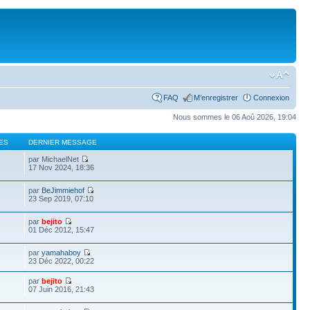
FAQ
M’enregistrer
Connexion
Nous sommes le 06 Aoû 2026, 19:04
ES
DERNIER MESSAGE
par MichaelNet
17 Nov 2024, 18:36
par
BeJimmiehof
23 Sep 2019, 07:10
par
bejito
01 Déc 2012, 15:47
par
yamahaboy
23 Déc 2022, 00:22
par
bejito
07 Juin 2016, 21:43