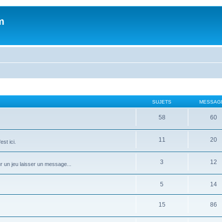
m
SUJETS
MESSAG
58
60
11
20
st ici.
3
12
ur un jeu laisser un message...
5
14
15
86