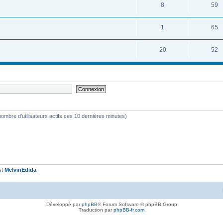
8
59
1
65
20
52
le nombre d’utilisateurs actifs ces 10 dernières minutes)
st
MelvinEdida
Développé par
phpBB
® Forum Software © phpBB Group
Traduction par
phpBB-fr.com