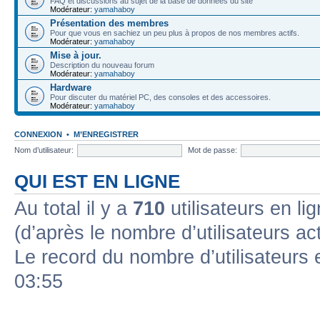
FAQ et discussions au sujet de la base de données du site
Modérateur:
yamahaboy
Présentation des membres
Pour que vous en sachiez un peu plus à propos de nos membres actifs.
Modérateur:
yamahaboy
Mise à jour.
Description du nouveau forum
Modérateur:
yamahaboy
Hardware
Pour discuter du matériel PC, des consoles et des accessoires.
Modérateur:
yamahaboy
CONNEXION
•
M’ENREGISTRER
Nom d’utilisateur:
Mot de passe:
QUI EST EN LIGNE
Au total il y a
710
utilisateurs en lig
(d’après le nombre d’utilisateurs ac
Le record du nombre d’utilisateurs 
03:55