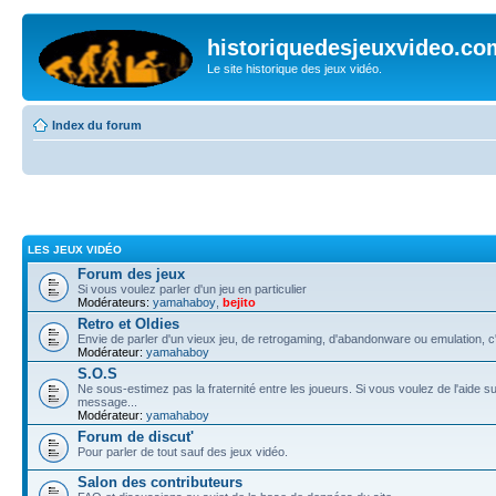
historiquedesjeuxvideo.co
Le site historique des jeux vidéo.
Index du forum
LES JEUX VIDÉO
Forum des jeux
Si vous voulez parler d'un jeu en particulier
Modérateurs:
yamahaboy
,
bejito
Retro et Oldies
Envie de parler d'un vieux jeu, de retrogaming, d'abandonware ou emulation, c'e
Modérateur:
yamahaboy
S.O.S
Ne sous-estimez pas la fraternité entre les joueurs. Si vous voulez de l'aide su
message...
Modérateur:
yamahaboy
Forum de discut'
Pour parler de tout sauf des jeux vidéo.
Salon des contributeurs