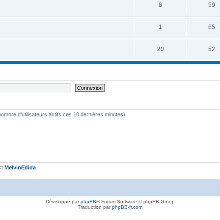
8
59
1
65
20
52
le nombre d’utilisateurs actifs ces 10 dernières minutes)
st
MelvinEdida
Développé par
phpBB
® Forum Software © phpBB Group
Traduction par
phpBB-fr.com