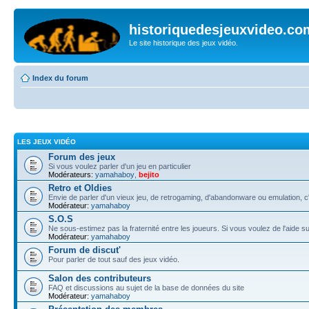
historiquedesjeuxvideo.co
Le site historique des jeux vidéo.
Index du forum
LES JEUX VIDÉO
Forum des jeux
Si vous voulez parler d'un jeu en particulier
Modérateurs:
yamahaboy
,
bejito
Retro et Oldies
Envie de parler d'un vieux jeu, de retrogaming, d'abandonware ou emulation, c'e
Modérateur:
yamahaboy
S.O.S
Ne sous-estimez pas la fraternité entre les joueurs. Si vous voulez de l'aide s
Modérateur:
yamahaboy
Forum de discut'
Pour parler de tout sauf des jeux vidéo.
Salon des contributeurs
FAQ et discussions au sujet de la base de données du site
Modérateur:
yamahaboy