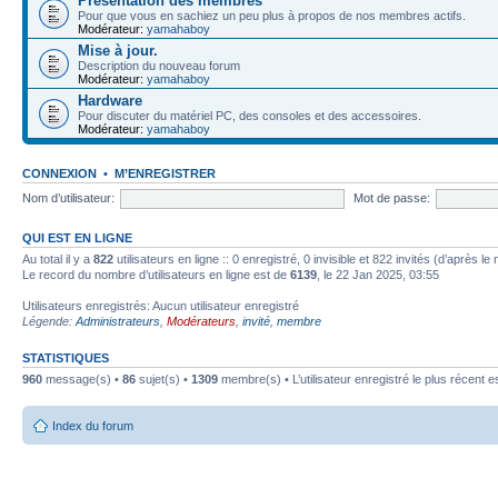
Présentation des membres
Pour que vous en sachiez un peu plus à propos de nos membres actifs.
Modérateur:
yamahaboy
Mise à jour.
Description du nouveau forum
Modérateur:
yamahaboy
Hardware
Pour discuter du matériel PC, des consoles et des accessoires.
Modérateur:
yamahaboy
CONNEXION
•
M’ENREGISTRER
Nom d’utilisateur:
Mot de passe:
QUI EST EN LIGNE
Au total il y a
822
utilisateurs en ligne :: 0 enregistré, 0 invisible et 822 invités (d’après 
Le record du nombre d’utilisateurs en ligne est de
6139
, le 22 Jan 2025, 03:55
Utilisateurs enregistrés: Aucun utilisateur enregistré
Légende:
Administrateurs
,
Modérateurs
,
invité
,
membre
STATISTIQUES
960
message(s) •
86
sujet(s) •
1309
membre(s) • L’utilisateur enregistré le plus récent e
Index du forum