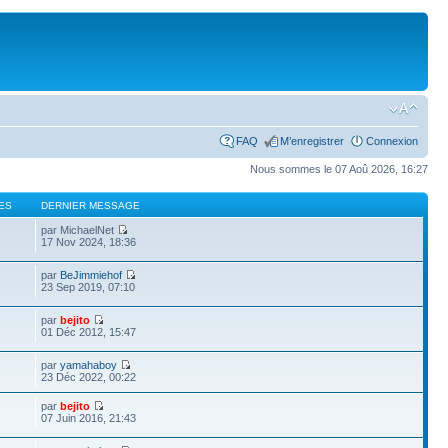
FAQ
M’enregistrer
Connexion
Nous sommes le 07 Aoû 2026, 16:27
ES
DERNIER MESSAGE
par MichaelNet
17 Nov 2024, 18:36
par
BeJimmiehof
23 Sep 2019, 07:10
par
bejito
01 Déc 2012, 15:47
par
yamahaboy
23 Déc 2022, 00:22
par
bejito
07 Juin 2016, 21:43