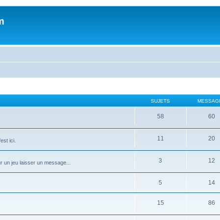
m
SUJETS
MESSAG
58
60
11
20
st ici.
3
12
ur un jeu laisser un message...
5
14
15
86