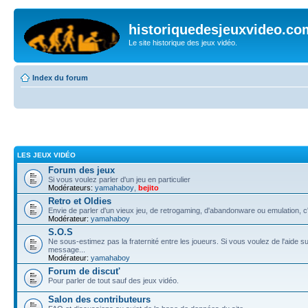
historiquedesjeuxvideo.co
Le site historique des jeux vidéo.
Index du forum
LES JEUX VIDÉO
Forum des jeux
Si vous voulez parler d'un jeu en particulier
Modérateurs:
yamahaboy
,
bejito
Retro et Oldies
Envie de parler d'un vieux jeu, de retrogaming, d'abandonware ou emulation, c'e
Modérateur:
yamahaboy
S.O.S
Ne sous-estimez pas la fraternité entre les joueurs. Si vous voulez de l'aide su
message...
Modérateur:
yamahaboy
Forum de discut'
Pour parler de tout sauf des jeux vidéo.
Salon des contributeurs