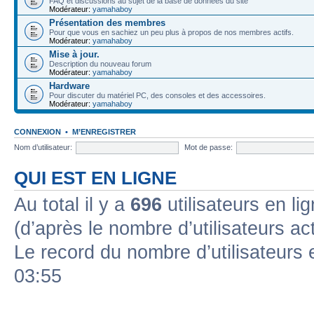
FAQ et discussions au sujet de la base de données du site
Modérateur:
yamahaboy
Présentation des membres
Pour que vous en sachiez un peu plus à propos de nos membres actifs.
Modérateur:
yamahaboy
Mise à jour.
Description du nouveau forum
Modérateur:
yamahaboy
Hardware
Pour discuter du matériel PC, des consoles et des accessoires.
Modérateur:
yamahaboy
CONNEXION
•
M’ENREGISTRER
Nom d’utilisateur:
Mot de passe:
QUI EST EN LIGNE
Au total il y a
696
utilisateurs en lig
(d’après le nombre d’utilisateurs ac
Le record du nombre d’utilisateurs 
03:55